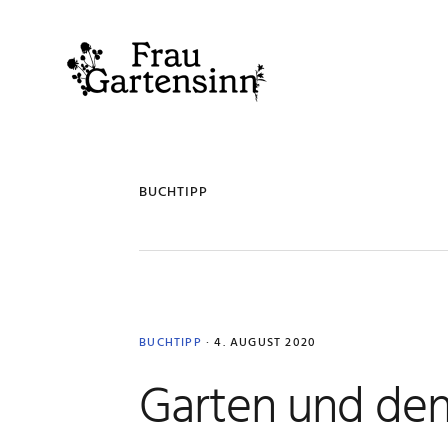
Zur
Zum
Zur
Zur
Hauptnavigation
Inhalt
Seitenspalte
Fußzeile
springen
springen
springen
springen
BUCHTIPP
BUCHTIPP
·
4. AUGUST 2020
Garten und de