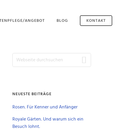
TENPFLEGE/ANGEBOT
BLOG
KONTAKT
EN MÄHEN
EN PFLEGEN
Seitenspalte
Webseite
B HARKEN
durchsuchen
NEUESTE BEITRÄGE
Rosen. Für Kenner und Anfänger
Royale Gärten. Und warum sich ein
Besuch lohnt.