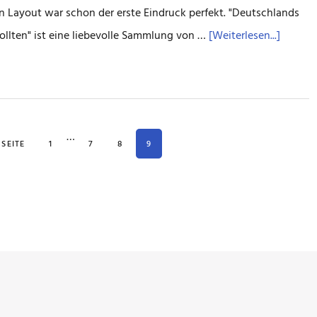
Layout war schon der erste Eindruck perfekt. "Deutschlands
ÜberPf
 sollten" ist eine liebevolle Sammlung von …
[Weiterlesen...]
zum
Versch
Weggelassene
…
AUFRUFEN
SEITE
SEITE
SEITE
SEITE
SEITE
1
7
8
9
Zwischenseiten