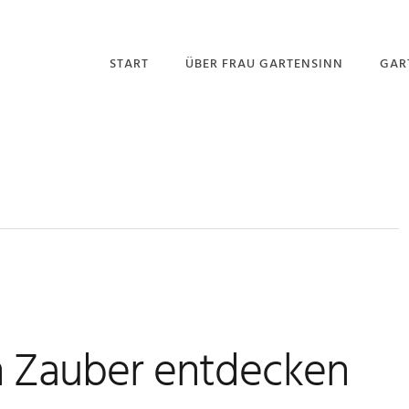
START
ÜBER FRAU GARTENSINN
GAR
RAS
GART
LAU
n Zauber entdecken