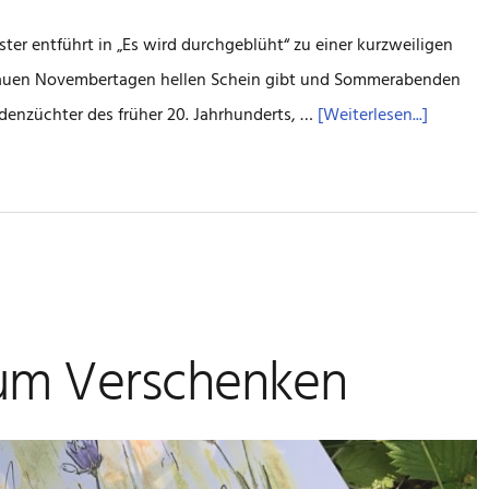
ster entführt in „Es wird durchgeblüht“ zu einer kurzweiligen
 grauen Novembertagen hellen Schein gibt und Sommerabenden
ÜberGar
denzüchter des früher 20. Jahrhunderts, …
[Weiterlesen...]
und
den
Zauber
entdeck
zum Verschenken