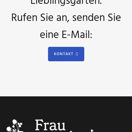
Lieblingsgärten.
Rufen Sie an, senden Sie
eine E-Mail:
KONTAKT
Footer