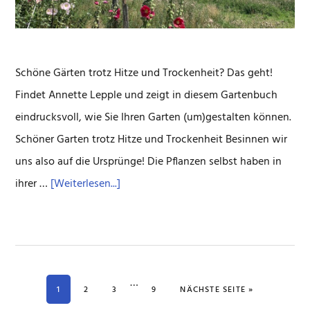
Schöne Gärten trotz Hitze und Trockenheit? Das geht!
Findet Annette Lepple und zeigt in diesem Gartenbuch
eindrucksvoll, wie Sie Ihren Garten (um)gestalten können.
Schöner Garten trotz Hitze und Trockenheit Besinnen wir
uns also auf die Ursprünge! Die Pflanzen selbst haben in
ÜberGärtnern
ihrer …
[Weiterlesen...]
mit
wenig
Wasser
Weggelassene
…
SEITE
SEITE
SEITE
SEITE
AUFRUFEN
1
2
3
9
NÄCHSTE SEITE
»
Zwischenseiten