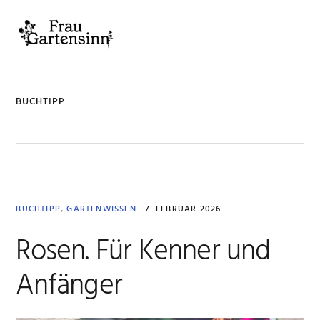
Zur
Zum
Zur
Zur
Hauptnavigation
Inhalt
Seitenspalte
Fußzeile
MENU
springen
springen
springen
springen
BUCHTIPP
BUCHTIPP
,
GARTENWISSEN
·
7. FEBRUAR 2026
Rosen. Für Kenner und
Anfänger