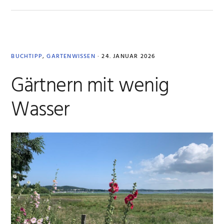
waru
sich
ein
BUCHTIPP
,
GARTENWISSEN
·
24. JANUAR 2026
Besuc
Gärtnern mit wenig
lohnt.
Wasser