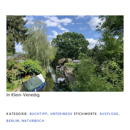
In Klein-Venedig.
KATEGORIE:
BUCHTIPP
,
UNTERWEGS
STICHWORTE:
AUSFLÜGE
,
BERLIN
,
NATURBUCH