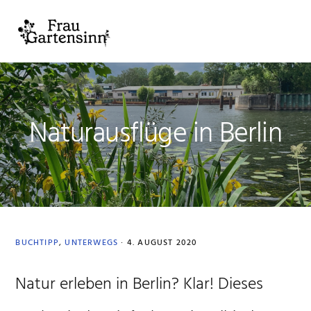
Zur
Zum
Zur
Zur
Hauptnavigation
Inhalt
Seitenspalte
Fußzeile
MENU
springen
springen
springen
springen
Naturausflüge in Berlin
BUCHTIPP
,
UNTERWEGS
·
4. AUGUST 2020
Natur erleben in Berlin? Klar! Dieses