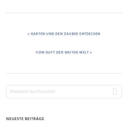
VORHERIGER
« GARTEN UND DEN ZAUBER ENTDECKEN
BEITRAG:
NÄCHSTER
VOM DUFT DER WEITEN WELT »
BEITRAG:
Seitenspalte
Webseite
durchsuchen
NEUESTE BEITRÄGE