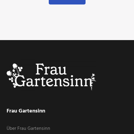
Footer
Frau Gartensinn
Über Frau Gartensinn