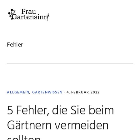
Zur
Zum
Zur
Zur
Hauptnavigation
Inhalt
Seitenspalte
Fußzeile
MENU
springen
springen
springen
springen
Fehler
ALLGEMEIN
,
GARTENWISSEN
·
4. FEBRUAR 2022
5 Fehler, die Sie beim
Gärtnern vermeiden