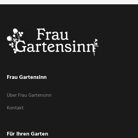
Footer
Frau Gartensinn
Über Frau Gartensinn
Kontakt
Für Ihren Garten