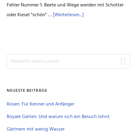
Fehler Nummer 1: Beete und Wege werden mit Schotter
Über5
oder Kiesel "schön" …
[Weiterlesen...]
Fehler,
die
Sie
beim
Seitenspalte
Webseite
Gärtnern
durchsuchen
vermeiden
sollten
NEUESTE BEITRÄGE
Rosen. Für Kenner und Anfänger
Royale Gärten. Und warum sich ein Besuch lohnt.
Gärtnern mit wenig Wasser