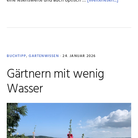
ÜberRose
eine lesenswerte und auch optisch …
[Weiterlesen...]
Für
Kenner
und
Anfänger
BUCHTIPP
,
GARTENWISSEN
·
24. JANUAR 2026
Gärtnern mit wenig
Wasser