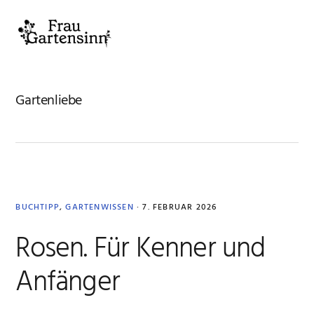
Zur
Zum
Zur
Zur
Hauptnavigation
Inhalt
Seitenspalte
Fußzeile
MENU
springen
springen
springen
springen
Gartenliebe
BUCHTIPP
,
GARTENWISSEN
·
7. FEBRUAR 2026
Rosen. Für Kenner und
Anfänger