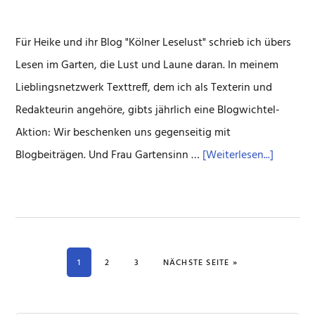
Für Heike und ihr Blog "Kölner Leselust" schrieb ich übers
Lesen im Garten, die Lust und Laune daran. In meinem
Lieblingsnetzwerk Texttreff, dem ich als Texterin und
Redakteurin angehöre, gibts jährlich eine Blogwichtel-
Aktion: Wir beschenken uns gegenseitig mit
ÜberBlo
Blogbeiträgen. Und Frau Gartensinn …
[Weiterlesen...]
Übers
Lesen
im
Garten
SEITE
SEITE
SEITE
AUFRUFEN
1
2
3
NÄCHSTE SEITE
»