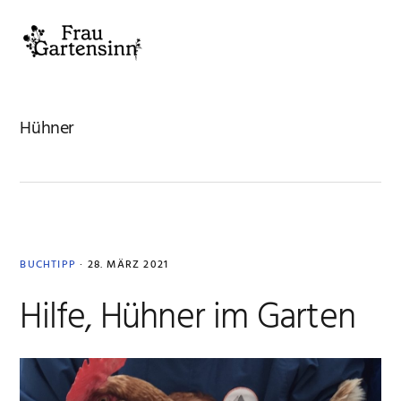
Zur
Zum
Zur
Zur
Hauptnavigation
Inhalt
Seitenspalte
Fußzeile
MENU
springen
springen
springen
springen
Hühner
BUCHTIPP
·
28. MÄRZ 2021
Hilfe, Hühner im Garten