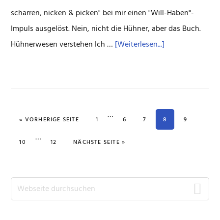
scharren, nicken & picken" bei mir einen "Will-Haben"-
Impuls ausgelöst. Nein, nicht die Hühner, aber das Buch.
ÜberHilfe,
Hühnerwesen verstehen Ich …
[Weiterlesen...]
Hühner
im
Garten
Weggelassene
…
AUFRUFEN
SEITE
SEITE
SEITE
SEITE
SEITE
« VORHERIGE SEITE
1
6
7
8
9
Zwischenseiten
Weggelassene
…
SEITE
SEITE
AUFRUFEN
10
12
NÄCHSTE SEITE
»
Zwischenseiten
Seitenspalte
Webseite
durchsuchen