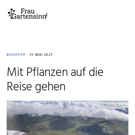
Zur
Zum
Zur
Zur
Hauptnavigation
Inhalt
Seitenspalte
Fußzeile
MENU
springen
springen
springen
springen
Heike
Sievers
BUCHTIPP
·
31. MAI 2021
Mit Pflanzen auf die
Reise gehen