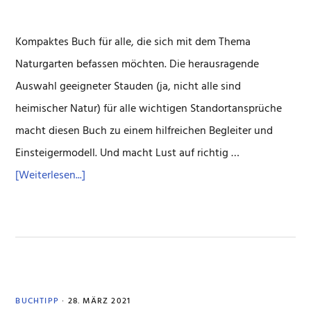
Kompaktes Buch für alle, die sich mit dem Thema
Naturgarten befassen möchten. Die herausragende
Auswahl geeigneter Stauden (ja, nicht alle sind
heimischer Natur) für alle wichtigen Standortansprüche
macht diesen Buch zu einem hilfreichen Begleiter und
Einsteigermodell. Und macht Lust auf richtig …
ÜberGartenpflege:
[Weiterlesen...]
Leichter
mit
der
Natur
BUCHTIPP
·
28. MÄRZ 2021