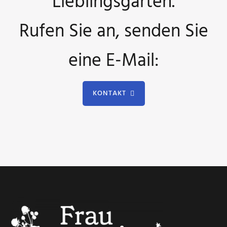
Lieblingsgärten.
Rufen Sie an, senden Sie
eine E-Mail:
KONTAKT
Footer