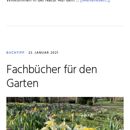
ÜberFür
Willkommen in der Natur Auf dem …
[Weiterlesen...]
Gartenarb
im
Naturgart
BUCHTIPP
·
23. JANUAR 2021
Fachbücher für den
Garten