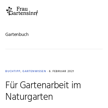
Zur
Zum
Zur
Zur
Hauptnavigation
Inhalt
Seitenspalte
Fußzeile
MENU
springen
springen
springen
springen
Gartenbuch
BUCHTIPP
,
GARTENWISSEN
·
6. FEBRUAR 2021
Für Gartenarbeit im
Naturgarten