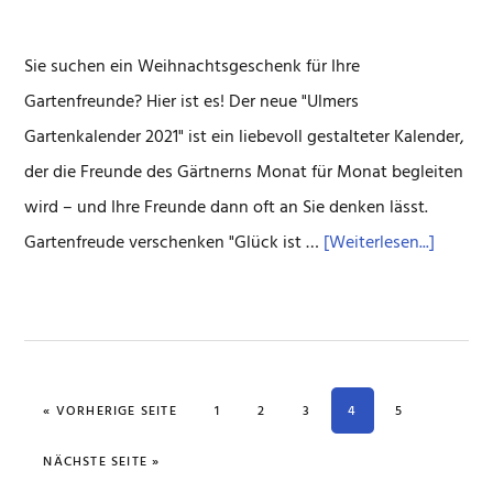
Sie suchen ein Weihnachtsgeschenk für Ihre
Gartenfreunde? Hier ist es! Der neue "Ulmers
Gartenkalender 2021" ist ein liebevoll gestalteter Kalender,
der die Freunde des Gärtnerns Monat für Monat begleiten
wird – und Ihre Freunde dann oft an Sie denken lässt.
ÜberWe
Gartenfreude verschenken "Glück ist …
[Weiterlesen...]
für
Garten
AUFRUFEN
SEITE
SEITE
SEITE
SEITE
SEITE
« VORHERIGE SEITE
1
2
3
4
5
AUFRUFEN
NÄCHSTE SEITE
»